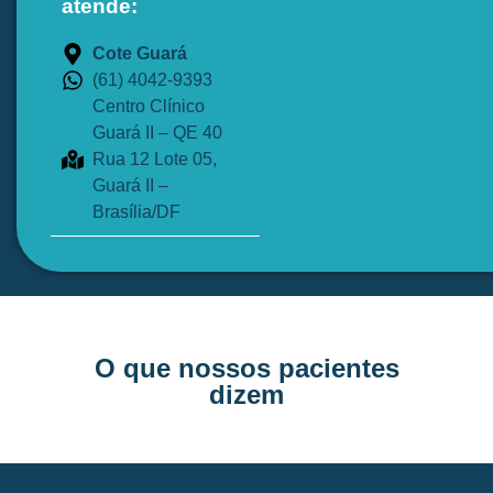
atende:
Cote Guará
(61) 4042-9393
Centro Clínico
Guará II – QE 40
Rua 12 Lote 05,
Guará II –
Brasília/DF
O que nossos pacientes
dizem