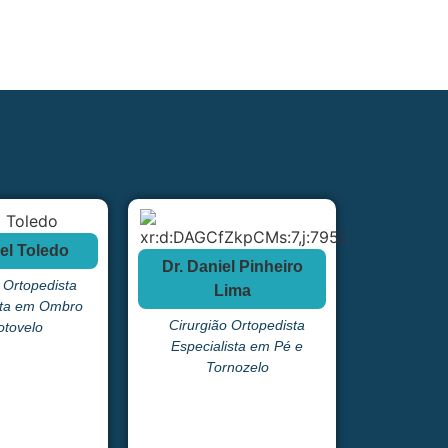
iel Toledo
Dr. Ru
Dr. Daniel Pinheiro
 Ortopedista
Cirurgi
Lima
sta em Ombro
Especial
Cirurgião Ortopedista
otovelo
Especialista em Pé e
Tornozelo