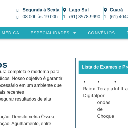
Segunda à Sexta
Lago Sul
Guará
08:00h às 19:00h
(61) 3578-9990
(61) 404
 MÉDICA
ESPECIALIDADES
CONVÊNIOS
os
Lista de Exames e P
utura completa e moderna para
icos. Nosso objetivo é garantir
•
•
•
necessário em um ambiente que
Raiox
Terapia
Infiltr
ais recentes
Digital
por
egurar resultados de alta
ondas
de
Choque
tração, Densitometria Óssea,
ação, Agulhamento, entre