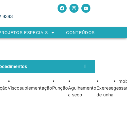
2-9393
PROJETOS ESPECIAIS
CONTEÚDOS
rocedimentos
•
•
•
•
• Imob
ação
Viscosuplementação
Punção
Agulhamento
Exerese
gessa
a seco
de unha