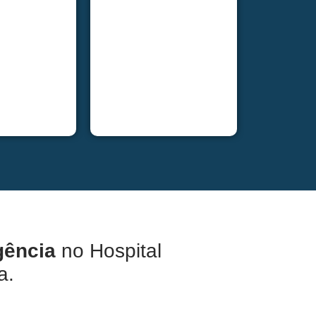
gência
no Hospital
a.