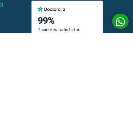
a
ifício
 GUARÁ 1
 Salas