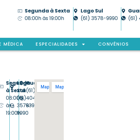
Segunda à Sexta
Lago Sul
Gua
08:00h às 19:00h
(61) 3578-9990
(61)
E MÉDICA
ESPECIALIDADES
CONVÊNIOS
Segunda
Lago
Guará
à Sexta
Sul
(61)
08:00h
(61)
4042-
às
3578-
9393
19:00h
9990