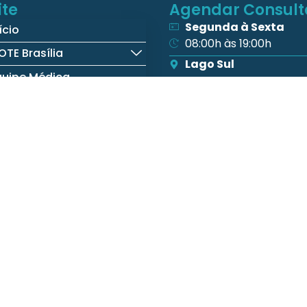
ite
Agendar Consult
Segunda à Sexta
ício
08:00h às 19:00h
OTE Brasília
Lago Sul
quipe Médica
(61) 3578-9990
specialidades
(61) 3578-9990
SHIS QI 5 DF, Bloco D Ed
onvênios
Hangar 5 - Lago Sul
rojetos Especiais
Guará
onteúdos
(61) 4042-9393
(61) 4042-9393
QE 11 ÁREA ESPECIAL L
Edifício Guará Office -
314 e 315