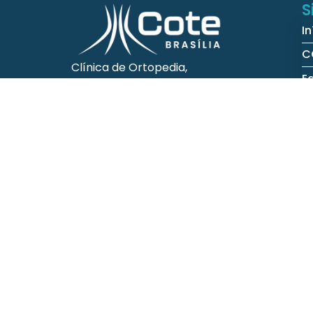
S
In
C
Clínica de Ortopedia,
E
Traumatologia e Especialidades
de Brasília – DF
E
Responsável Técnico
C
Dr. Raul Carlos Barbosa
P
CRM DF 22110
C
Administrador Responsável
Dr. Rafael Santos Parente
CRM DF 22111