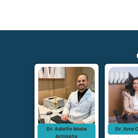
Dr. Adolfo Maia
Dr. Ana 
Armiato