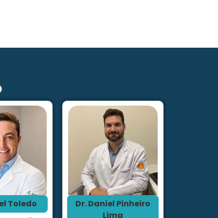
o
el Toledo
Dr. Daniel Pinheiro
Lima